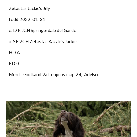
Zetastar Jackie's Jilly
född:20
22-01-31
e.
D K JCH Springerdale del Gardo
u. SE VCH Zetastar
Razzle's Jackie
HD A
ED 0
Merit: Godkänd Vattenprov maj- 24, Adelsö