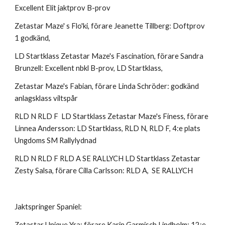
Excellent Elit jaktprov B-prov
Zetastar Maze' s Flo'ki, förare Jeanette Tillberg: Doftprov
1 godkänd,
LD Startklass Zetastar Maze's Fascination, förare Sandra
Brunzell: Excellent nbkl B-prov, LD Startklass,
Zetastar Maze's Fabian, förare Linda Schröder: godkänd
anlagsklass viltspår
RLD N RLD F LD Startklass Zetastar Maze's Finess, förare
Linnea Andersson: LD Startklass, RLD N, RLD F, 4:e plats
Ungdoms SM Rallylydnad
RLD N RLD F RLD A SE RALLYCH LD Startklass Zetastar
Zesty Salsa, förare Cilla Carlsson: RLD A, SE RALLYCH
Jaktspringer Spaniel:
Zetastar Unique Yra: förare Karin Garmisch Lindholm: 12:e