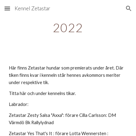
Kennel Zetastar
Skip to main content
Skip to navigation
2022
Här finns Zetastar hundar som premierats under året. Där
tiken finns kvar i kenneln står hennes avkommors meriter
under respektive tik.
Titta här och under kennelns tikar.
Labrador:
Zetastar Zesty Salsa "Axxa": förare Cilla Carlsson: DM
Värmdö Bk Rallylydnad
Zetastar Yes That's It : förare Lotta Wennersten :