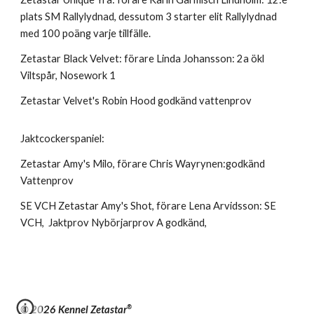
plats SM Rallylydnad, dessutom 3 starter elit Rallylydnad
med 100 poäng varje tillfälle.
Zetastar Black Velvet: förare Linda Johansson: 2a ökl
Viltspår, Nosework 1
Zetastar Velvet's Robin Hood godkänd vattenprov
Jaktcockerspaniel:
Zetastar Amy's Milo, förare Chris Wayrynen:godkänd
Vattenprov
SE VCH Zetastar Amy's Shot, förare Lena Arvidsson: SE
VCH, Jaktprov Nybörjarprov A godkänd,
®
© 202
6
Kennel Zetastar