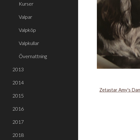
Kurser
Valpar
Valpköp
Valpkullar
Övernattning
2013
2014
Zetastar Amy's Danc
2015
2016
2017
2018