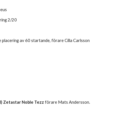
reus
ring 2/20
 placering av 60 startande, förare Cilla Carlsson
.
) Zetastar Noble Tezz
 förare Mats Andersson. 