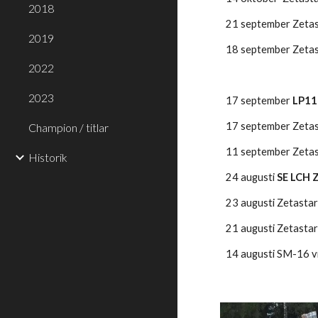
2018
21 september Zetas
2019
18 september Zetast
2022
2023
17 september 
LP11
17 september Zetast
Champion / titlar
11 september Zetast
Historik
24 augusti
 SE LCH 
23 augusti Zetastar 
21 augusti Zetastar
14 augusti SM-16 v