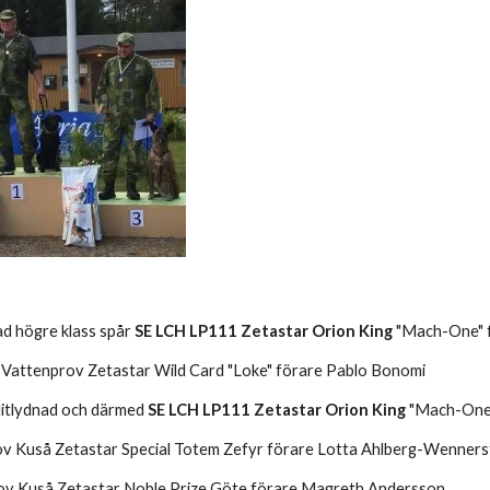
ad högre klass spår
 SE LCH LP111 Zetastar Orion King
 "Mach-One" 
 Vattenprov Zetastar Wild Card "Loke" förare Pablo Bonomi
litlydnad och därmed 
SE LCH LP111 Zetastar Orion King
 "Mach-One
prov Kuså Zetastar Special Totem Zefyr förare Lotta Ahlberg-Wenner
prov Kuså Zetastar Noble Prize Göte förare Magreth Andersson