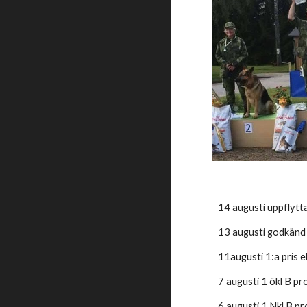
14 augusti uppflytt
13 augusti godkänd
11augusti 1:a pris e
7 augusti 1 ökl B 
6 augusti 1 Nkl B 