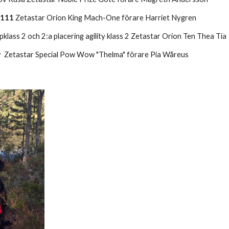
P111
 Zetastar Orion King Mach-One förare Harriet Nygren 
ppklass 2 och 2:a placering agility klass 2 Zetastar Orion Ten Thea Tia
ov  Zetastar Special Pow Wow "Thelma" förare Pia Wåreus