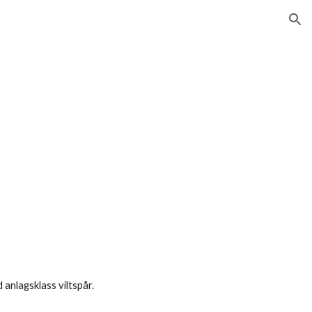
ion
anlagsklass viltspår.