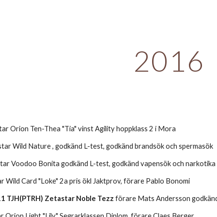
ip to main content
Skip to navigat
2016
r Orion Ten-Thea "Tia" vinst Agility hoppklass 2 i Mora
star Wild Nature , godkänd L-test, godkänd brandsök och spermasök
star Voodoo Bonita godkänd L-test, godkänd vapensök och narkotika
 Wild Card "Loke" 2a pris ökl Jaktprov, förare Pablo Bonomi
11 TJH(PTRH) Zetastar Noble Tezz
 förare Mats Andersson godkänd 
r Orion Light "Lily" Segrarklassen Diplom, förare Claes Berger