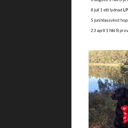
8 juli 1 elit lydnad 
L
5 juni klassvinst ho
23 april 1 Nkl B pr