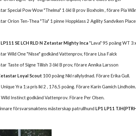
tar Special Pow Wow "Thelma" 1 ökl B prov Boxholm , förare Pia Wå
ar Orion Ten-Thea "Tia" 1 pinne Hoppklass 2 Agility Sandviken Place
 LP111 SE LCH RLD N Zetastar Mighty Inca
 "Lava" 95 poäng WT 3:e
ar Wild One "Nisse" godkänd Vattenprov, förare Lisa Falck
ar Taste of Signe Tillish 3 ökl B prov, förare Annika Larsson
Zetastar Loyal Scout 
100 poäng Nkl rallylydnad. Förare Erika Gull. 
Unique Yra 1:a pris lkl 2 , 176,5 poäng. Förare Karin Gamich Lindholm
 Wild Instinct godkänd Vattenprov. Förare Per Olsen.
innare försvarsmaktens mästerskap patrullhund
 LP1 LP11 TJH(PTRH