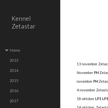
Sk
Kennel
Zetastar
Home
2013
13 november Zetasta
2014
November 
PH
 Zeta
2015
november 
PH
 Zeta
4 november Zetastar
2016
18 oktober 
LP1 LP
2017
14 oktober  Zetasta