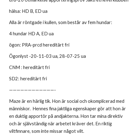
hälsa: HD B, ED ua
Alla är röntgade i kullen, som består av fem hundar:
4 hundar HD A, ED ua
ögon: PRA-prcd hereditärt fri
Ögonlyst -20-11-03 ua, 28-07-25 ua
CNM : hereditärt fri
SD2: hereditärt fri
————————————-
Maze är en härlig tik. Hon är social och okomplicerad med
människor. Hennes fina jaktliga egenskaper gör att hon är
en duktig apportör på andjakterna. Hon tar mina direktiv
och är självständig när arbetet kräver det. En riktig
viltfinnare, som inte missar något vilt.