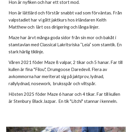
Hon är nyfiken och har ett stort mod.
Hon är lättlärd och förstår snabbt vad som förväntas. Från
valpstadiet har
vi gått jaktkurs hos irländaren Keith
Matthew och
lärt oss dirigering och långa linjer.
Maze har ärvt många goda sidor från sin mor och bakåt i
stamtavlan med Classical Lakritsriska ”Leia” som stamtik. En
stark härlig tiklinje.
Våren 2021 föder Maze 8 valpar, 2 tikar och 5 hanar. Far till
kullen är fina "Filou", Drumgoose Daredevil. Flera av
avkommorna har meriterat sig på jaktprov, lydnad,
rallylydnad, nosework, bruksspår och viltspår.
Hösten 2025 föder Maze 6 hanar och 4 tikar. Far till kullen
är Stenbury Black Jazpar. En tik "Litchi" stannar i kenneln.