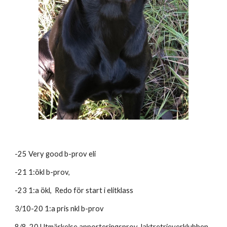
-25 Very good b-prov eli
-21 1:ökl b-prov,
-23 1:a ökl, Redo för start i elitklass
3/10-20 1:a pris nkl b-prov
8/8-20 Utmärkelse apporteringsprov Jaktretrieverklubben